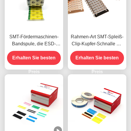
SMT-Fördermaschinen-
Rahmen-Art SMT-Spleiß-
Bandspule, die ESD-
Clip-Kupfer-Schnalle mit
Dichtungs-Aufkleber
Hefter-Art Spleiß-Zangen-
Erhalten Sie besten
HAUSTIER Material
Erhalten Sie besten
Werkzeug
verpackt
Preis
Preis