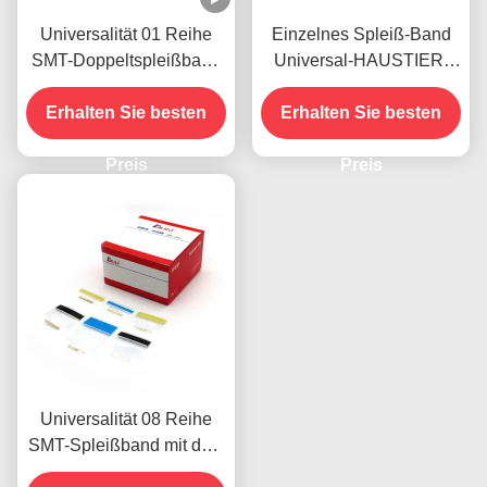
Universalität 01 Reihe
Einzelnes Spleiß-Band
SMT-Doppeltspleißband
Universal-HAUSTIER-
mit den doppelten
SMTs für
prägeartigen Punkten
Erhalten Sie besten
Fördermaschinen-Band
Erhalten Sie besten
entworfen, alle Größen
Preis
des
Preis
Fördermaschinenbands
zu beantragen
Universalität 08 Reihe
SMT-Spleißband mit dem
Clip passend für alles