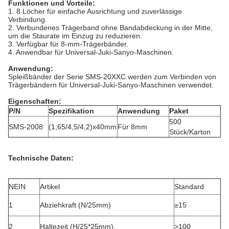
Funktionen und Vorteile:
1. 8 Löcher für einfache Ausrichtung und zuverlässige
Verbindung.
2. Verbundenes Trägerband ohne Bandabdeckung in der Mitte,
um die Staurate im Einzug zu reduzieren.
3. Verfügbar für 8-mm-Trägerbänder.
4. Anwendbar für Universal-Juki-Sanyo-Maschinen.
Anwendung
:
Spleißbänder der Serie SMS‐20XXC werden zum Verbinden von
Trägerbändern für Universal-Juki-Sanyo-Maschinen verwendet.
Eigenschaften:
P/N
Spezifikation
Anwendung
Paket
500
SMS-2008
(1,65/4,5/4,2)x40mm
Für 8mm
Stück/Karton
Technische Daten:
NEIN
Artikel
Standard
1
Abziehkraft (N/25mm)
≥15
2
Haltezeit (H/25*25mm).
>100