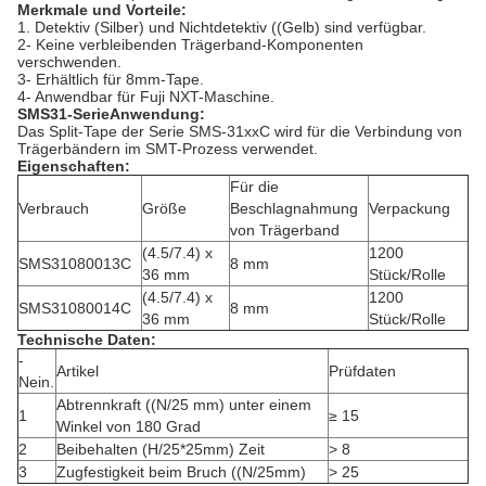
Merkmale und Vorteile:
1. Detektiv (Silber) und Nichtdetektiv ((Gelb) sind verfügbar.
2- Keine verbleibenden Trägerband-Komponenten
verschwenden.
3- Erhältlich für 8mm-Tape.
4- Anwendbar für Fuji NXT-Maschine.
SMS31-Serie
Anwendung:
Das Split-Tape der Serie SMS‐31xxC wird für die Verbindung von
Trägerbändern im SMT-Prozess verwendet.
Eigenschaften:
Für die
Verbrauch
Größe
Beschlagnahmung
Verpackung
von Trägerband
(4.5/7.4) x
1200
SMS31080013C
8 mm
36 mm
Stück/Rolle
(4.5/7.4) x
1200
SMS31080014C
8 mm
36 mm
Stück/Rolle
Technische Daten:
-
Artikel
Prüfdaten
Nein.
Abtrennkraft ((N/25 mm) unter einem
1
≥ 15
Winkel von 180 Grad
2
Beibehalten (H/25*25mm) Zeit
> 8
3
Zugfestigkeit beim Bruch ((N/25mm)
> 25