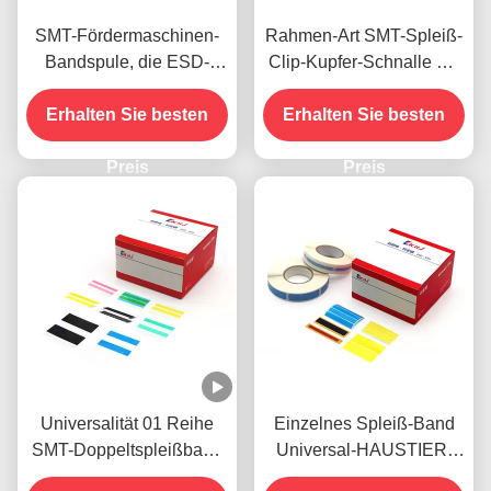
SMT-Fördermaschinen-
Rahmen-Art SMT-Spleiß-
Bandspule, die ESD-
Clip-Kupfer-Schnalle mit
Dichtungs-Aufkleber
Hefter-Art Spleiß-Zangen-
Erhalten Sie besten
HAUSTIER Material
Erhalten Sie besten
Werkzeug
verpackt
Preis
Preis
Universalität 01 Reihe
Einzelnes Spleiß-Band
SMT-Doppeltspleißband
Universal-HAUSTIER-
mit den doppelten
SMTs für