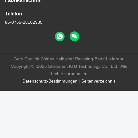
Fabrikanschrift
Telefon:
86-0755-28102935
Gute Qualität Chinas Halbleiter Packaing-Band Lieferant.
Copyright-© -2026 Shenzhen KHJ Technology Co., Ltd . Alle
Rechte vorbehalten.
Datenschutz-Bestimmungen
|
Seitenverzeichnis