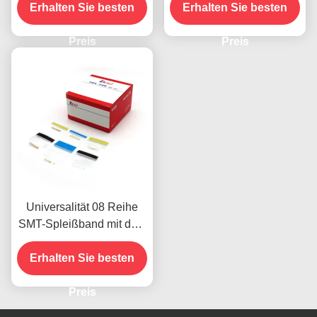
prägeartigen Punkten
Erhalten Sie besten
Fördermaschinen-Band
Erhalten Sie besten
entworfen, alle Größen
Preis
des
Preis
Fördermaschinenbands
zu beantragen
Universalität 08 Reihe
SMT-Spleißband mit dem
Clip passend für alles
Größenfördermaschinenband
Erhalten Sie besten
Preis