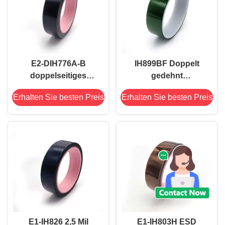
E2-DIH776A-B
IH899BF Doppelt
doppelseitiges
gedehnt
Polyimid-
hitzebeständiges
Erhalten Sie besten Preis
Erhalten Sie besten Preis
Hitzebeständiges
Polyimidband mit
Klebeband 8,2 mil
geringer Haftung,
niedrig antistatisch
bernsteinfarben
E1-IH826 2,5 Mil
E1-IH803H ESD