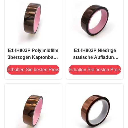
E1-IH803P Polyimidfilm
E1-IH803P Niedrige
überzogen Kaptonband
statische Aufladung
Hitzebeständigkeit
2mil Silikon-Polyimid-
Erhalten Sie besten Preis
Erhalten Sie besten Preis
Silikonklebstoff
hitzebeständiges
Klebeband