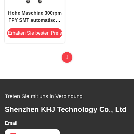
Hohe Maschine 300rpm
FPY SMT automatische
verstärkende PLC-
Erhalten Sie besten Preis
Steuerhohe
geschwindigkeit
1
Treten Sie mit uns in Verbindung
Shenzhen KHJ Technology Co., Ltd
Email