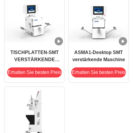
TISCHPLATTEN-SMT
ASMA1-Desktop SMT
VERSTÄRKENDE
verstärkende Maschine
MASCHINE MARS-
Erhalten Sie besten Preis
Erhalten Sie besten Preis
REIHEN-ASMA1